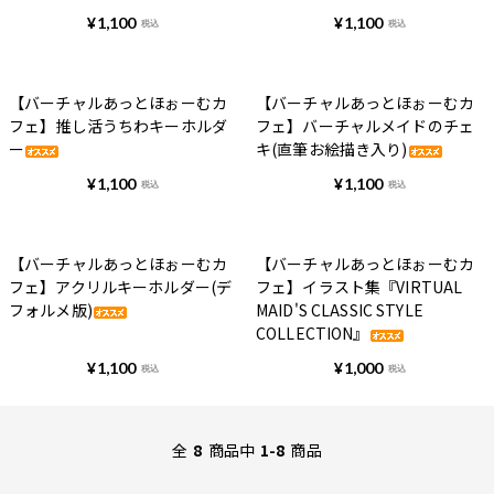
¥
1,100
¥
1,100
税込
税込
【バーチャルあっとほぉーむカ
【バーチャルあっとほぉーむカ
フェ】推し活うちわキーホルダ
フェ】バーチャルメイドのチェ
ー
キ(直筆お絵描き入り)
¥
1,100
¥
1,100
税込
税込
【バーチャルあっとほぉーむカ
【バーチャルあっとほぉーむカ
フェ】アクリルキーホルダー(デ
フェ】イラスト集『VIRTUAL
フォルメ版)
MAID'S CLASSIC STYLE
COLLECTION』
¥
1,100
¥
1,000
税込
税込
全
8
商品中
1-8
商品